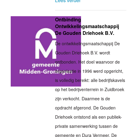
Lees verder
Ontbinding
Ontwikkelingsmaatschappij
De Gouden Driehoek B.V.
De ontwikkelingsmaatschappij De
Gouden Driehoek B.V. wordt
ontbonden. Het doel waarvoor de
organisatie in 1996 werd opgericht,
is volledig bereikt: alle bedrijfskavels
op het bedrijventerrein in Zuidbroek
zijn verkocht. Daarmee is de
opdracht afgerond. De Gouden
Driehoek ontstond als een publiek-
private samenwerking tussen de
gemeente en Dura Vermeer. De