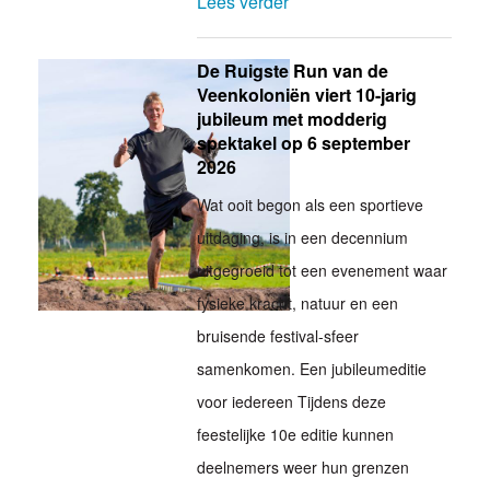
Lees verder
De Ruigste Run van de
Veenkoloniën viert 10-jarig
jubileum met modderig
spektakel op 6 september
2026
Wat ooit begon als een sportieve
uitdaging, is in een decennium
uitgegroeid tot een evenement waar
fysieke kracht, natuur en een
bruisende festival-sfeer
samenkomen. Een jubileumeditie
voor iedereen Tijdens deze
feestelijke 10e editie kunnen
deelnemers weer hun grenzen