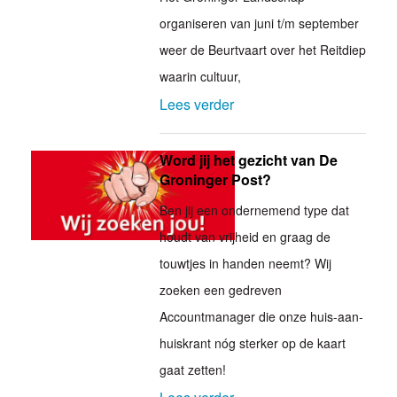
organiseren van juni t/m september
weer de Beurtvaart over het Reitdiep
waarin cultuur,
Lees verder
Word jij het gezicht van De
Groninger Post?
Ben jij een ondernemend type dat
houdt van vrijheid en graag de
touwtjes in handen neemt? Wij
zoeken een gedreven
Accountmanager die onze huis-aan-
huiskrant nóg sterker op de kaart
gaat zetten!