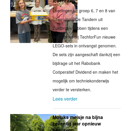
ledenraad
Leerlingen uit groep 6, 7 en 8 van
basisschool De Tandem uit
Zuidbroek hebben tijdens een
techniekles bij TechforFun nieuwe
LEGO-sets in ontvangst genomen.
De sets zijn aangeschaft dankzij een
bijdrage uit het Rabobank
Coöperatief Dividend en maken het
mogelijk om techniekonderwijs
verder te versterken.
Lees verder
Moluks meisje na bijna
zeventig jaar opnieuw
begraven