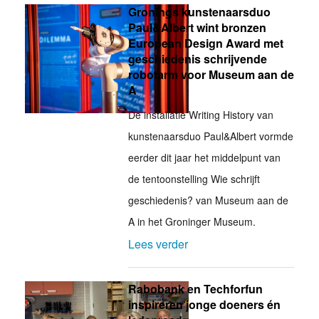
Gronings kunstenaarsduo
Paul&Albert wint bronzen
European Design Award met
geschiedenis schrijvende
robotarm voor Museum aan de
A
De installatie Writing History van
kunstenaarsduo Paul&Albert vormde
eerder dit jaar het middelpunt van
de tentoonstelling Wie schrijft
geschiedenis? van Museum aan de
A in het Groninger Museum.
Lees verder
Rabobank en Techforfun
inspireren jonge doeners én