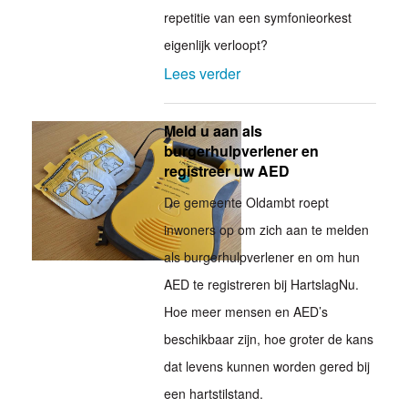
repetitie van een symfonieorkest
eigenlijk verloopt?
Lees verder
Meld u aan als
burgerhulpverlener en
registreer uw AED
De gemeente Oldambt roept
inwoners op om zich aan te melden
als burgerhulpverlener en om hun
AED te registreren bij HartslagNu.
Hoe meer mensen en AED’s
beschikbaar zijn, hoe groter de kans
dat levens kunnen worden gered bij
een hartstilstand.