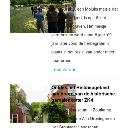
Sara Surilatu, een Moluks meisje dat
in 1957 overleed, is op 18 juni
opnieuw begraven. Het meisje
verdronk en werd maar 8 jaar. 69
jaar later vond de herbegrafenis
plaats in het bijzijn van onder meer
haar broer,
Lees verder
Ontdek het Reitdiepgebied
aan boord van de historische
garnalenkotter ZK4
Het Visserijmuseum in Zoutkamp,
Museum aan de A in Groningen en
Het Groninger Landschap