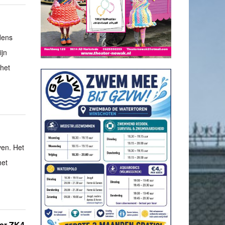
dens
ijn
 het
ven. Het
het
ter ZK4