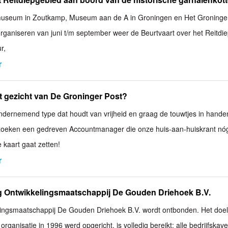
jmuseum in Zoutkamp, Museum aan de A in Groningen en Het Groninge
ganiseren van juni t/m september weer de Beurtvaart over het Reitdi
r,
r
et gezicht van De Groninger Post?
ondernemend type dat houdt van vrijheid en graag de touwtjes in hande
zoeken een gedreven Accountmanager die onze huis-aan-huiskrant nó
 kaart gaat zetten!
r
g Ontwikkelingsmaatschappij De Gouden Driehoek B.V.
lingsmaatschappij De Gouden Driehoek B.V. wordt ontbonden. Het doel
rganisatie in 1996 werd opgericht, is volledig bereikt: alle bedrijfskave