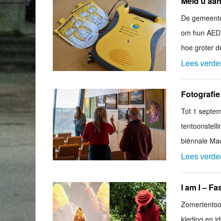
Meld u aan
De gemeente
om hun AED t
hoe groter d
Lees verde
Fotografie
Tot 1 septem
tentoonstell
biënnale Ma
Lees verde
I am I – F
Zomertentoo
kleding en id