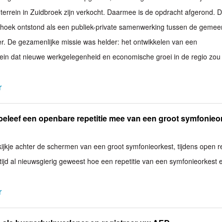
nterrein in Zuidbroek zijn verkocht. Daarmee is de opdracht afgerond. 
hoek ontstond als een publiek-private samenwerking tussen de gemee
. De gezamenlijke missie was helder: het ontwikkelen van een
rein dat nieuwe werkgelegenheid en economische groei in de regio zou
r
beleef een openbare repetitie mee van een groot symfonieo
jkje achter de schermen van een groot symfonieorkest, tijdens open re
ltijd al nieuwsgierig geweest hoe een repetitie van een symfonieorkest e
r