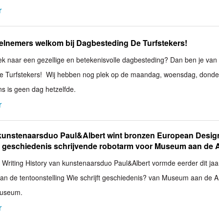
r
elnemers welkom bij Dagbesteding De Turfstekers!
oek naar een gezellige en betekenisvolle dagbesteding? Dan ben je van
De Turfstekers! Wij hebben nog plek op de maandag, woensdag, dond
ons is geen dag hetzelfde.
r
kunstenaarsduo Paul&Albert wint bronzen European Desig
 geschiedenis schrijvende robotarm voor Museum aan de 
ie Writing History van kunstenaarsduo Paul&Albert vormde eerder dit jaa
an de tentoonstelling Wie schrijft geschiedenis? van Museum aan de A 
Museum.
r