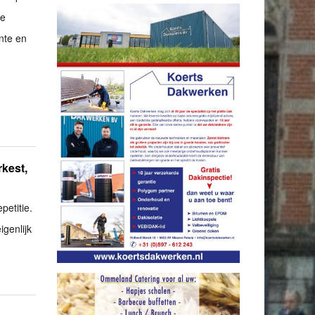
De
nte en
rkest,
petitie.
igenlijk