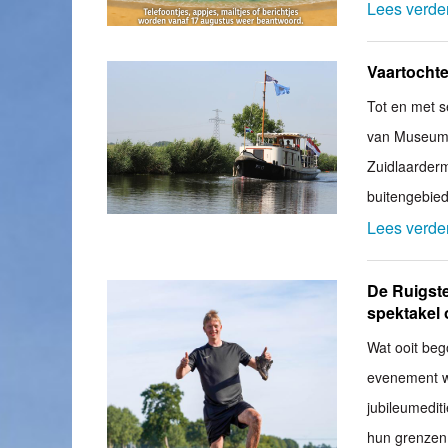
Lees verde
Vaartocht
Tot en met 
van Museum 
Zuidlaarderm
buitengebied
Lees verde
De Ruigste
spektakel
Wat ooit beg
evenement wa
jubileumedit
hun grenzen 