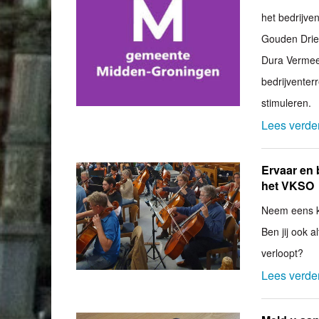
het bedrijve
Gouden Drie
Dura Vermeer
bedrijventer
stimuleren.
Lees verde
Ervaar en 
het VKSO
Neem eens ki
Ben jij ook a
verloopt?
Lees verde