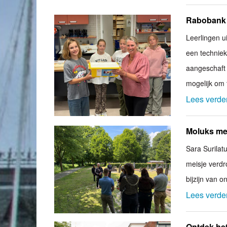
Rabobank 
Leerlingen u
een techniek
aangeschaft 
mogelijk om 
Lees verde
Moluks mei
Sara Surilat
meisje verdr
bijzijn van 
Lees verde
Ontdek het