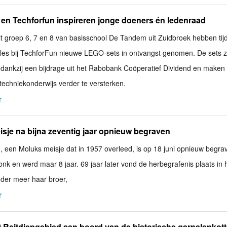
en Techforfun inspireren jonge doeners én ledenraad
it groep 6, 7 en 8 van basisschool De Tandem uit Zuidbroek hebben tij
les bij TechforFun nieuwe LEGO-sets in ontvangst genomen. De sets z
dankzij een bijdrage uit het Rabobank Coöperatief Dividend en maken
techniekonderwijs verder te versterken.
r
sje na bijna zeventig jaar opnieuw begraven
u, een Moluks meisje dat in 1957 overleed, is op 18 juni opnieuw begra
onk en werd maar 8 jaar. 69 jaar later vond de herbegrafenis plaats in 
onder meer haar broer,
r
 Reitdiepgebied aan boord van de historische garnalenkot