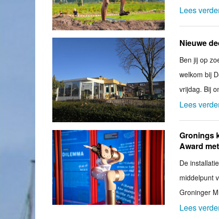
Lees verde
Nieuwe de
Ben jij op z
welkom bij 
vrijdag. Bij 
Lees verde
Gronings 
Award met
De installat
middelpunt v
Groninger 
Lees verde