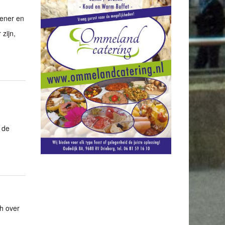
lener en
zijn,
 de
h over