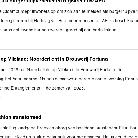
 als burgerhulpverlener en registreer uw AED
 Oldambt roept inwoners op om zich aan te melden als burgerhulpver
e registreren bij HartslagNu. Hoe meer mensen en AED’s beschikbaar 
e kans dat levens kunnen worden gered bij een hartstilstand.
r
 op Vlieland: Noorderlicht in Brouwerij Fortuna
ber 2026 het Noorderlicht op Vlieland, in Brouwerij Fortuna, de
ing Het Veenmoeras. Na een succesvolle eerdere samenwerking tijdens
chine Entanglements in de zomer van 2025,
r
ashion transformed
nstelling landgoed Fraeylemaborg van beeldend kunstenaar Ellen Kort
entiteit. “Kleding is altijd belangrijk voor me geweest. Het is een directe