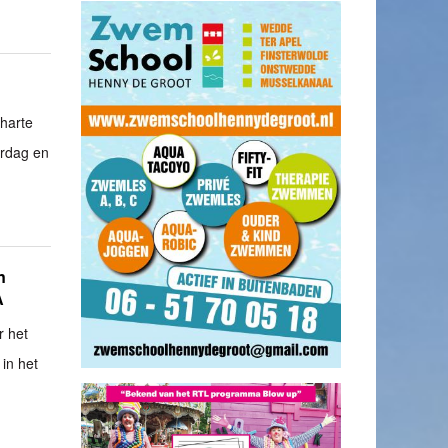
 harte
erdag en
n
A
r het
in het