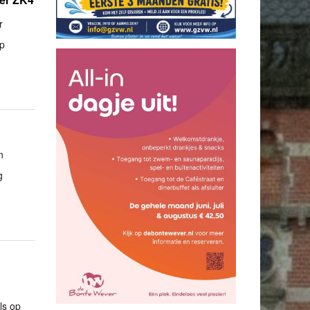
r
ep
n
g
ls op