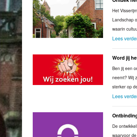
Het Visseri
Landschap or
waarin cultuu
Lees verde
Word jij h
Ben jij een 
neemt? Wij 
sterker op de
Lees verde
Ontbindin
De ontwikke
waarvoor de o