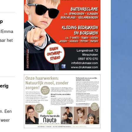
ep
17/Emma
aar het
erig
n. Een
s weer