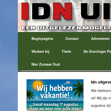
Beginpagina
Contact
Adverteren
Werken bij
Titels
De Groninger P
Niet Zomaar Oud
Idn uitgev
Alle telefoo
uit! Wij zij
augustus zijn