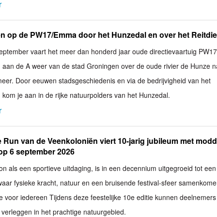
r
en op de PW17/Emma door het Hunzedal en over het Reitdi
september vaart het meer dan honderd jaar oude directievaartuig PW
aan de A weer van de stad Groningen over de oude rivier de Hunze n
eer. Door eeuwen stadsgeschiedenis en via de bedrijvigheid van het
 kom je aan in de rijke natuurpolders van het Hunzedal.
r
 Run van de Veenkoloniën viert 10-jarig jubileum met modd
 op 6 september 2026
on als een sportieve uitdaging, is in een decennium uitgegroeid tot een
ar fysieke kracht, natuur en een bruisende festival-sfeer samenkome
ie voor iedereen Tijdens deze feestelijke 10e editie kunnen deelnemer
verleggen in het prachtige natuurgebied.