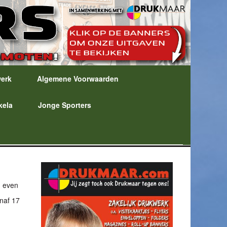
werk
Algemene Voorwaarden
kela
Jonge Sporters
n even
anaf 17