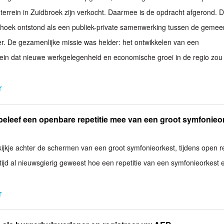
nterrein in Zuidbroek zijn verkocht. Daarmee is de opdracht afgerond. 
hoek ontstond als een publiek-private samenwerking tussen de gemee
. De gezamenlijke missie was helder: het ontwikkelen van een
rein dat nieuwe werkgelegenheid en economische groei in de regio zou
r
beleef een openbare repetitie mee van een groot symfonieo
jkje achter de schermen van een groot symfonieorkest, tijdens open re
ltijd al nieuwsgierig geweest hoe een repetitie van een symfonieorkest e
r