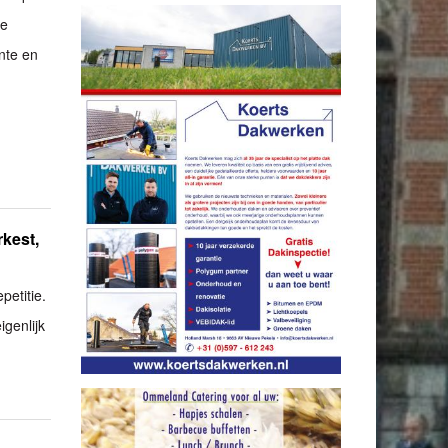
De
nte en
rkest,
petitie.
igenlijk