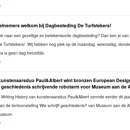
r
elnemers welkom bij Dagbesteding De Turfstekers!
oek naar een gezellige en betekenisvolle dagbesteding? Dan ben je van
De Turfstekers! Wij hebben nog plek op de maandag, woensdag, dond
ons is geen dag hetzelfde.
r
kunstenaarsduo Paul&Albert wint bronzen European Desig
 geschiedenis schrijvende robotarm voor Museum aan de 
ie Writing History van kunstenaarsduo Paul&Albert vormde eerder dit jaa
an de tentoonstelling Wie schrijft geschiedenis? van Museum aan de A 
Museum.
r