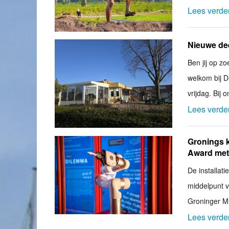
Lees verde
Nieuwe de
Ben jij op z
welkom bij 
vrijdag. Bij 
Lees verde
Gronings 
Award met
De installat
middelpunt v
Groninger 
Lees verde