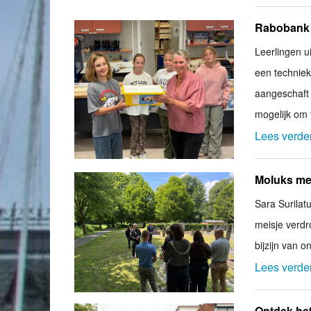
Rabobank 
Leerlingen u
een techniek
aangeschaft 
mogelijk om 
Lees verde
Moluks mei
Sara Surilat
meisje verdr
bijzijn van 
Lees verde
Ontdek het