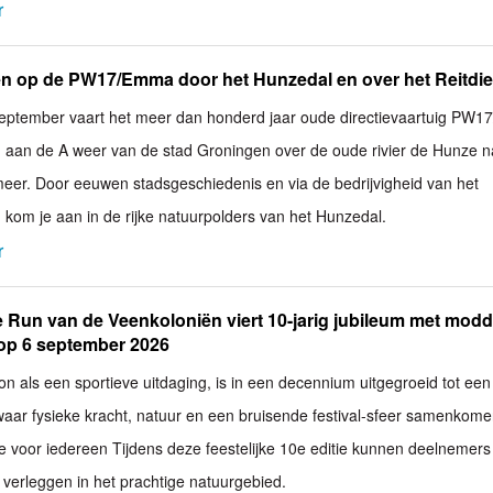
r
en op de PW17/Emma door het Hunzedal en over het Reitdi
september vaart het meer dan honderd jaar oude directievaartuig PW
aan de A weer van de stad Groningen over de oude rivier de Hunze n
eer. Door eeuwen stadsgeschiedenis en via de bedrijvigheid van het
 kom je aan in de rijke natuurpolders van het Hunzedal.
r
 Run van de Veenkoloniën viert 10-jarig jubileum met modd
 op 6 september 2026
on als een sportieve uitdaging, is in een decennium uitgegroeid tot een
ar fysieke kracht, natuur en een bruisende festival-sfeer samenkome
ie voor iedereen Tijdens deze feestelijke 10e editie kunnen deelnemer
verleggen in het prachtige natuurgebied.