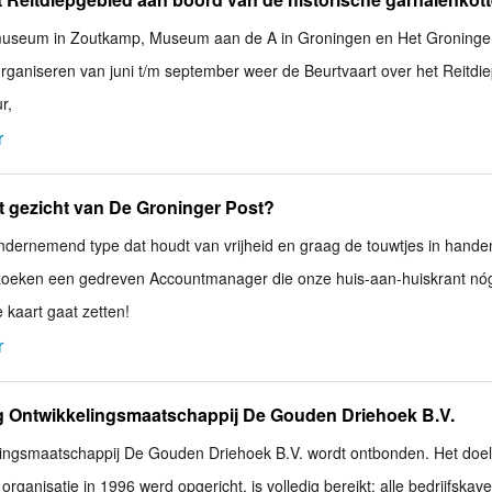
jmuseum in Zoutkamp, Museum aan de A in Groningen en Het Groninge
ganiseren van juni t/m september weer de Beurtvaart over het Reitdi
r,
r
et gezicht van De Groninger Post?
ondernemend type dat houdt van vrijheid en graag de touwtjes in hande
zoeken een gedreven Accountmanager die onze huis-aan-huiskrant nó
 kaart gaat zetten!
r
g Ontwikkelingsmaatschappij De Gouden Driehoek B.V.
lingsmaatschappij De Gouden Driehoek B.V. wordt ontbonden. Het doel
rganisatie in 1996 werd opgericht, is volledig bereikt: alle bedrijfskave