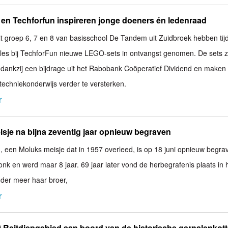
en Techforfun inspireren jonge doeners én ledenraad
it groep 6, 7 en 8 van basisschool De Tandem uit Zuidbroek hebben tij
les bij TechforFun nieuwe LEGO-sets in ontvangst genomen. De sets z
dankzij een bijdrage uit het Rabobank Coöperatief Dividend en maken
techniekonderwijs verder te versterken.
r
sje na bijna zeventig jaar opnieuw begraven
u, een Moluks meisje dat in 1957 overleed, is op 18 juni opnieuw begra
onk en werd maar 8 jaar. 69 jaar later vond de herbegrafenis plaats in 
onder meer haar broer,
r
 Reitdiepgebied aan boord van de historische garnalenkot