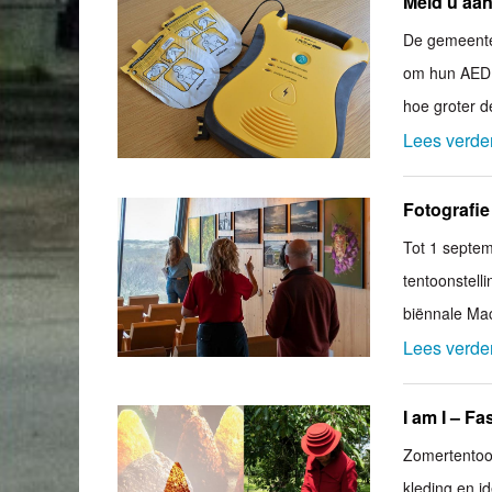
Meld u aan
De gemeente
om hun AED t
hoe groter d
Lees verde
Fotografie
Tot 1 septem
tentoonstell
biënnale Ma
Lees verde
I am I – F
Zomertentoo
kleding en id