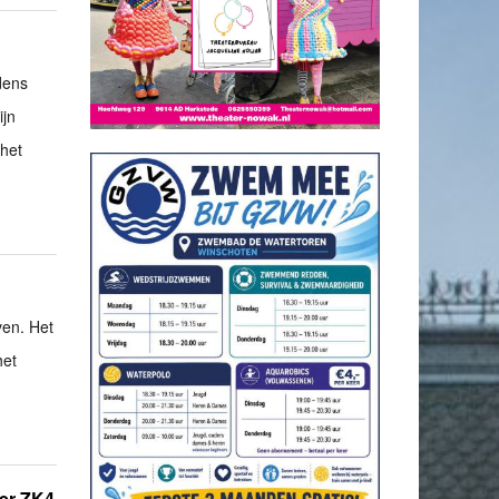
dens
ijn
 het
ven. Het
het
ter ZK4