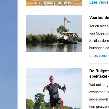
Lees verde
Vaartocht
Tot en met 
van Museum 
Zuidlaarderm
buitengebied
Lees verde
De Ruigste
spektakel
Wat ooit beg
evenement wa
jubileumedit
hun grenzen 