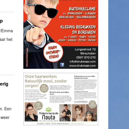
ep
17/Emma
aar het
erig
n. Een
s weer