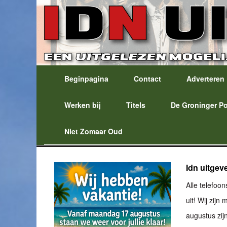
Beginpagina
Contact
Adverteren
Werken bij
Titels
De Groninger P
Niet Zomaar Oud
Idn uitgev
Alle telefoo
uit! Wij zij
augustus zijn