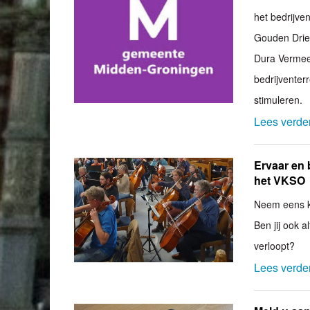
het bedrijve
Gouden Drie
Dura Vermeer
bedrijventer
stimuleren.
Lees verde
Ervaar en 
het VKSO
Neem eens ki
Ben jij ook a
verloopt?
Lees verde