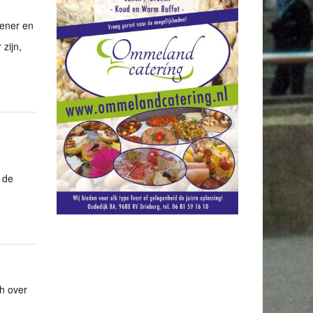
lener en
zijn,
 de
h over