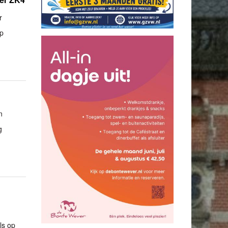
r
ep
n
g
ls op