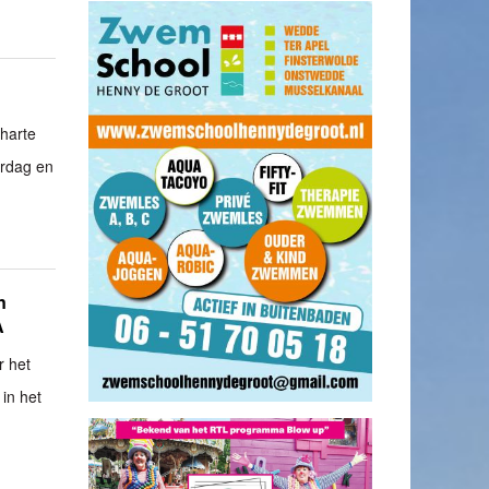
 harte
erdag en
n
A
r het
in het