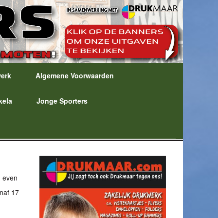
werk
Algemene Voorwaarden
kela
Jonge Sporters
n even
anaf 17