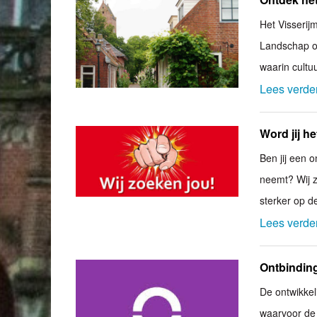
Het Visseri
Landschap or
waarin cultuu
Lees verde
Word jij h
Ben jij een 
neemt? Wij 
sterker op de
Lees verde
Ontbindin
De ontwikke
waarvoor de o