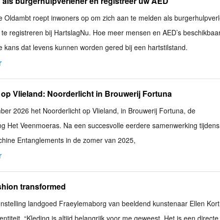
 als burgerhulpverlener en registreer uw AED
 Oldambt roept inwoners op om zich aan te melden als burgerhulpver
e registreren bij HartslagNu. Hoe meer mensen en AED’s beschikbaar 
e kans dat levens kunnen worden gered bij een hartstilstand.
r
 op Vlieland: Noorderlicht in Brouwerij Fortuna
ber 2026 het Noorderlicht op Vlieland, in Brouwerij Fortuna, de
ing Het Veenmoeras. Na een succesvolle eerdere samenwerking tijdens
chine Entanglements in de zomer van 2025,
r
ashion transformed
nstelling landgoed Fraeylemaborg van beeldend kunstenaar Ellen Kort
entiteit. “Kleding is altijd belangrijk voor me geweest. Het is een directe